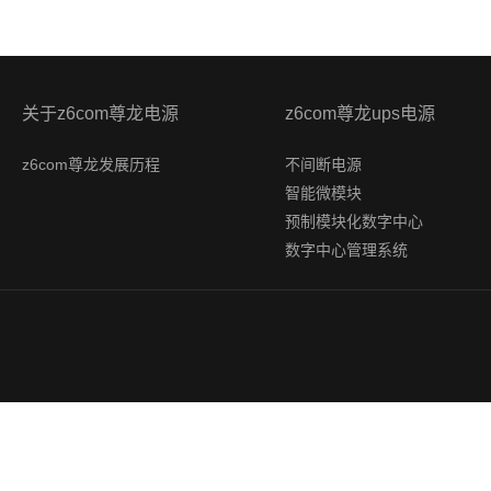
关于z6com尊龙电源
z6com尊龙ups电源
z6com尊龙发展历程
不间断电源
智能微模块
预制模块化数字中心
数字中心管理系统