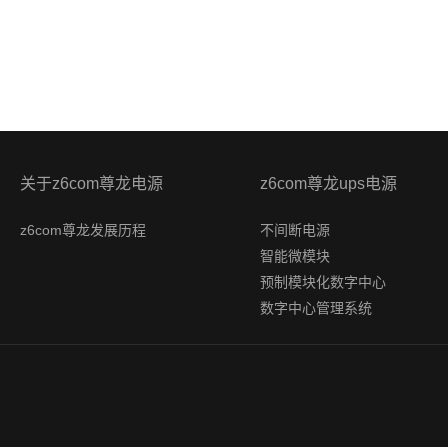
关于z6com尊龙电源
z6com尊龙ups电源
z6com尊龙发展历程
不间断电源
智能微模块
预制模块化数字中心
数字中心管理系统