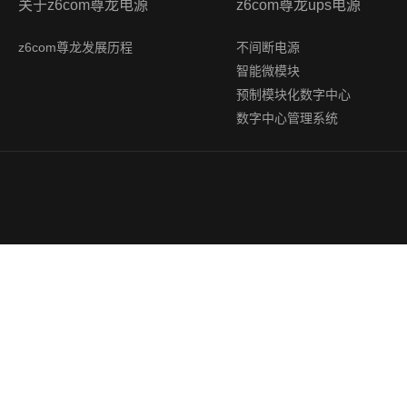
关于z6com尊龙电源
z6com尊龙ups电源
z6com尊龙发展历程
不间断电源
智能微模块
预制模块化数字中心
数字中心管理系统