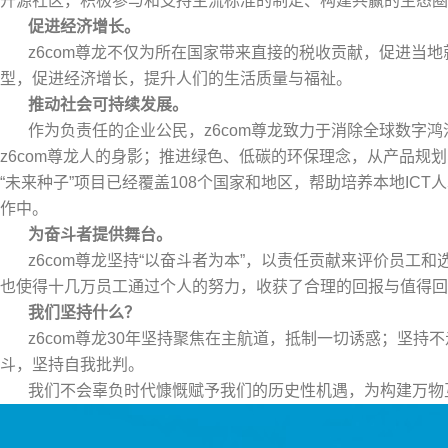
开源社区，积极参与和支持主流标准的制定、构建共赢的生态圈。
促进经济增长。
z6com尊龙不仅为所在国家带来直接的税收贡献，促进当
型，促进经济增长，提升人们的生活质量与福祉。
推动社会可持续发展。
作为负责任的企业公民，z6com尊龙致力于消除全球数
z6com尊龙人的身影；推进绿色、低碳的环保理念，从产品规划
“未来种子”项目已经覆盖108个国家和地区，帮助培养本地IC
作中。
为奋斗者提供舞台。
z6com尊龙坚持“以奋斗者为本”，以责任贡献来评价员
也使得十几万员工通过个人的努力，收获了合理的回报与值得回
我们坚持什么？
z6com尊龙30年坚持聚焦在主航道，抵制一切诱惑；坚
斗，坚持自我批判。
我们不会辜负时代慷慨赋予我们的历史性机遇，为构建万物