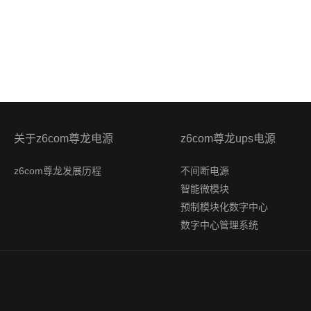
关于z6com尊龙电源
z6com尊龙ups电源
z6com尊龙发展历程
不间断电源
智能微模块
预制模块化数字中心
数字中心管理系统