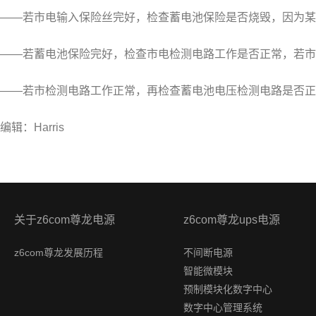
——
若市电输入保险丝完好，检查蓄电池保险是否烧毁，因为某
——
若蓄电池保险完好，检查市电检测电路工作是否正常，若市
——
若市检测电路工作正常，再检查蓄电池电压检测电路是否正
编辑：
Harris
关于z6com尊龙电源
z6com尊龙ups电源
z6com尊龙发展历程
不间断电源
智能微模块
预制模块化数字中心
数字中心管理系统