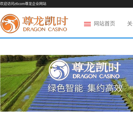
欢迎访问z6com尊龙企业网站
网站首页
关