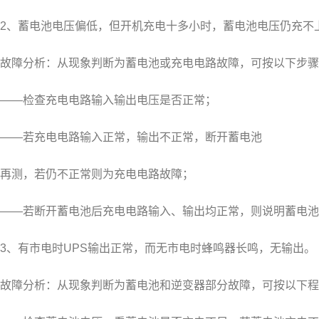
2
、蓄电池电压偏低，但开机充电十多小时，蓄电池电压仍充不
故障分析：从现象判断为蓄电池或充电电路故障，可按以下步骤
——
检查充电电路输入输出电压是否正常；
——
若充电电路输入正常，输出不正常，断开蓄电池
再测，若仍不正常则为充电电路故障；
——
若断开蓄电池后充电电路输入、输出均正常，则说明蓄电池
3
、有市电时
UPS
输出正常，而无市电时蜂鸣器长鸣，无输出。
故障分析：从现象判断为蓄电池和逆变器部分故障，可按以下程